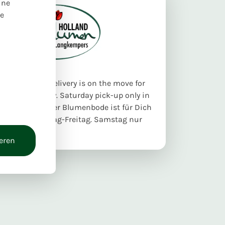
ine
re
nburg flower delivery is on the move for
y Monday-Friday. Saturday pick-up only in
 Aschaffenburger Blumenbode ist für Dich
Lieferung Montag-Freitag. Samstag nur
 Laden!
ieren