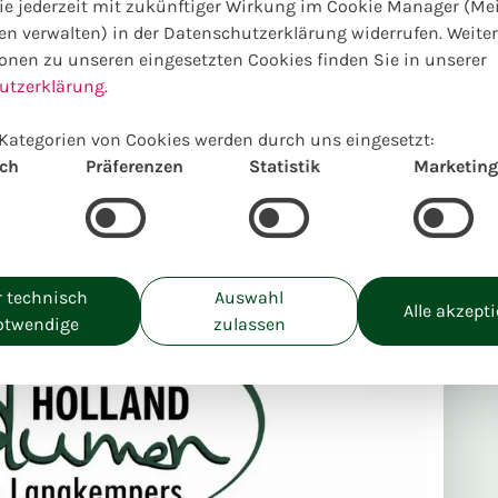
e jederzeit mit zukünftiger Wirkung im Cookie Manager (Me
en verwalten) in der Datenschutzerklärung widerrufen. Weite
onen zu unseren eingesetzten Cookies finden Sie in unserer
utzerklärung.
Kategorien von Cookies werden durch uns eingesetzt:
ich
Präferenzen
Statistik
Marketing
Our Aschaffe
you! Deliver
store! Unser
unterwegs! 
Abholung im
 technisch
Auswahl
Alle akzept
otwendige
zulassen