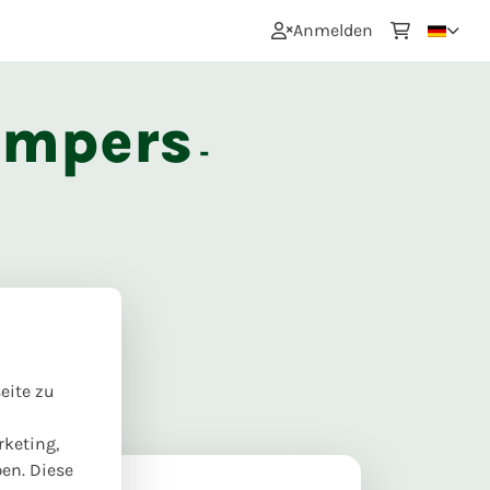
0
Anmelden
empers
-
eite zu
rketing,
ben. Diese