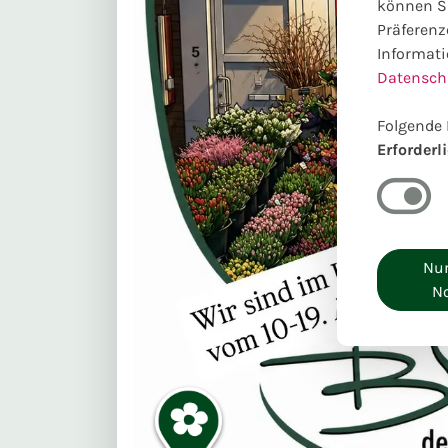
können Si
Präferenz
Informati
Datensch
Folgende 
Erforderl
Nur
N